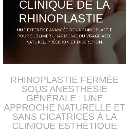
CLINIQUE DE LA
RHINOPLASTIE
UNE EXPERTISE AVANCÉE DE LA RHINOPLASTIE
POUR SUBLIMER L’HARMONIE DU VISAGE AVEC
NATUREL, PRÉCISION ET DISCRÉTION.
RHINOPLASTIE FERMÉE
SOUS ANESTHÉSIE
GÉNÉRALE : UNE
APPROCHE NATURELLE ET
SANS CICATRICES À LA
CLINIQUE ESTHÉTIQUE