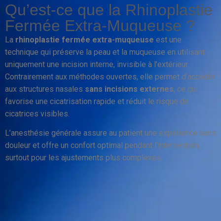
Qu’est-ce que la Rhinoplastie
Fermée Extra-Muqueuse ?
La
rhinoplastie fermée extra-muqueuse
est une
technique qui préserve la peau et la muqueuse en utilisant
uniquement une incision interne, invisible à l’extérieur.
Contrairement aux méthodes ouvertes, elle permet d’accéder
aux structures nasales
sans incisions externes
, ce qui
favorise une cicatrisation rapide et réduit le risque de
cicatrices visibles.
L’anesthésie générale assure au patient une expérience sans
douleur et offre un confort optimal pendant l’intervention,
surtout pour les ajustements plus complexes.