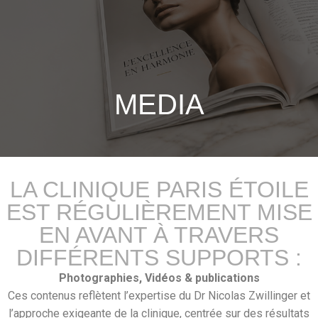
MEDIA
LA CLINIQUE PARIS ÉTOILE
EST RÉGULIÈREMENT MISE
EN AVANT À TRAVERS
DIFFÉRENTS SUPPORTS :
Photographies,
Vidéos
& publications
Ces contenus reflètent l’expertise du
Dr Nicolas Zwillinger
et
l’approche exigeante de la clinique, centrée sur des résultats