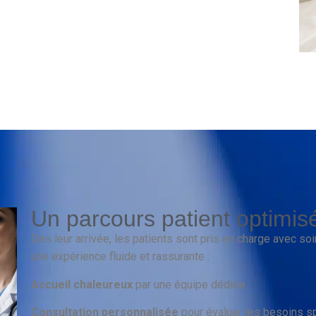
Un parcours patient optimis
Dès leur arrivée, les patients sont pris en charge avec soin
une expérience fluide et rassurante :
Accueil chaleureux
par une équipe dédiée.
Consultation personnalisée
pour évaluer les besoins sp