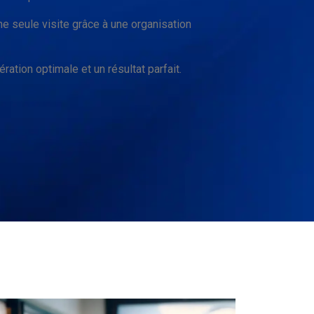
ne seule visite grâce à une organisation
ration optimale et un résultat parfait.