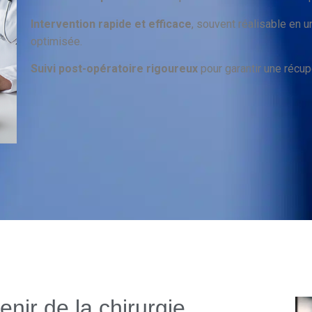
Intervention rapide et efficace
, souvent réalisable en u
optimisée.
Suivi post-opératoire rigoureux
pour garantir une récupé
enir de la chirurgie