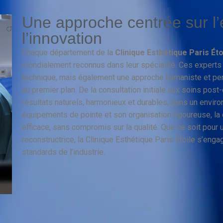
Une approche centrée sur l’
l’innovation
Chaque département de la
Clinique Esthétique Paris Éto
mondialement reconnus dans leur spécialité. Ces experts 
technique, mais également une approche humaniste et pers
au premier plan. De la consultation initiale aux soins post
résultats naturels, harmonieux et durables, dans un envi
équipements de pointe et son organisation rigoureuse, la 
efficace, sans compromis sur la qualité. Que ce soit pour 
reconstructrice, la Clinique Esthétique Paris Étoile s’enga
standards de l’industrie.