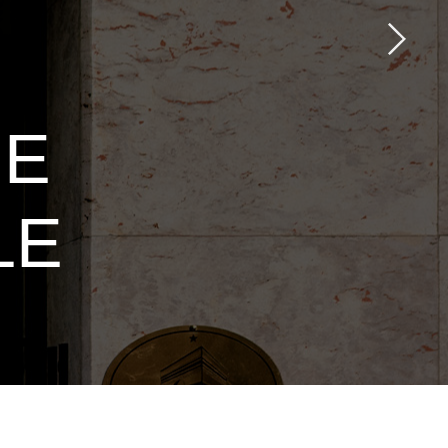
UE
LE