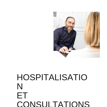
H
O
S
P
I
T
A
L
I
S
A
T
I
O
N
E
T
C
O
N
S
U
L
T
A
T
I
O
N
S