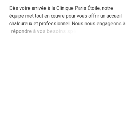
D
è
s
v
o
t
r
e
a
r
r
i
v
é
e
à
l
a
C
l
i
n
i
q
u
e
P
a
r
i
s
É
t
o
i
l
e
,
n
o
t
r
e
é
q
u
i
p
e
m
e
t
t
o
u
t
e
n
œ
u
v
r
e
p
o
u
r
v
o
u
s
o
f
f
r
i
r
u
n
a
c
c
u
e
i
l
c
h
a
l
e
u
r
e
u
x
e
t
p
r
o
f
e
s
s
i
o
n
n
e
l
.
N
o
u
s
n
o
u
s
e
n
g
a
g
e
o
n
s
à
r
é
p
o
n
d
r
e
à
v
o
s
b
e
s
o
i
n
s
s
p
é
c
i
f
i
q
u
e
s
a
v
e
c
d
i
s
c
r
é
t
i
o
n
e
t
a
t
t
e
n
t
i
o
n