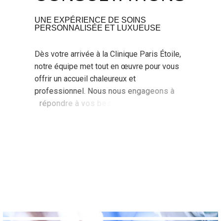
UNE EXPÉRIENCE DE SOINS
PERSONNALISÉE ET LUXUEUSE
D
è
s
v
o
t
r
e
a
r
r
i
v
é
e
à
l
a
C
l
i
n
i
q
u
e
P
a
r
i
s
É
t
o
i
l
e
,
n
o
t
r
e
é
q
u
i
p
e
m
e
t
t
o
u
t
e
n
œ
u
v
r
e
p
o
u
r
v
o
u
s
o
f
f
r
i
r
u
n
a
c
c
u
e
i
l
c
h
a
l
e
u
r
e
u
x
e
t
p
r
o
f
e
s
s
i
o
n
n
e
l
.
N
o
u
s
n
o
u
s
e
n
g
a
g
e
o
n
s
à
r
é
p
o
n
d
r
e
à
v
o
s
b
e
s
o
i
n
s
s
p
é
c
i
f
i
q
u
e
s
a
v
e
c
d
i
s
c
r
é
t
i
o
n
e
t
a
t
t
e
n
t
i
o
n