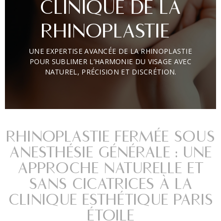
CLINIQUE DE LA
RHINOPLASTIE
UNE EXPERTISE AVANCÉE DE LA RHINOPLASTIE
POUR SUBLIMER L’HARMONIE DU VISAGE AVEC
NATUREL, PRÉCISION ET DISCRÉTION.
RHINOPLASTIE FERMÉE SOUS
ANESTHÉSIE GÉNÉRALE : UNE
APPROCHE NATURELLE ET
SANS CICATRICES À LA
CLINIQUE ESTHÉTIQUE PARIS
ÉTOILE