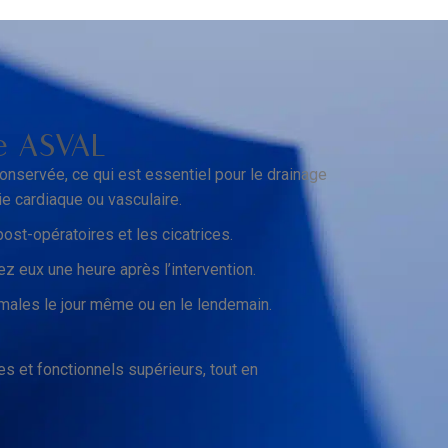
e ASVAL
onservée, ce qui est essentiel pour le drainage
ie cardiaque ou vasculaire.
ost-opératoires et les cicatrices.
ez eux une heure après l’intervention.
rmales le jour même ou en le lendemain.
es et fonctionnels supérieurs, tout en