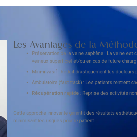
Les Avantages de la Méthod
Préservation de la veine saphène : La veine est c
veineux superficiel et/ou en cas de future chirurg
Mini-invasif : Réduit drastiquement les douleurs p
Ambulatoire (fast track) : Les patients rentrent ch
Récupération rapide
: Reprise des activités no
Cette approche innovante garantit des résultats esthétiqu
minimisant les risques pour le patient.