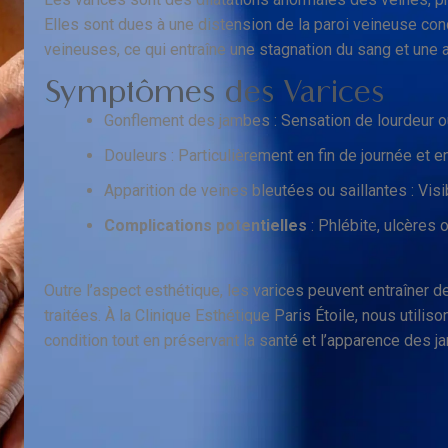
Elles sont dues à une distension de la paroi veineuse co
veineuses, ce qui entraîne une stagnation du sang et une 
Symptômes des Varices
Gonflement des jambes : Sensation de lourdeur ou
Douleurs : Particulièrement en fin de journée et en
Apparition de veines bleutées ou saillantes : Vis
Complications potentielles
: Phlébite, ulcères
Outre l’aspect esthétique, les varices peuvent entraîner 
traitées. À la Clinique Esthétique Paris Étoile, nous utili
condition tout en préservant la santé et l’apparence des j