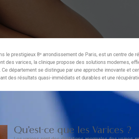
ans le prestigieux 8ᵉ arrondissement de Paris, est un centre de ré
ment des varices, la clinique propose des solutions modernes, e
 Ce département se distingue par une approche innovante et cent
ant des résultats quasi-immédiats et durables et une récupérati
Qu’est-ce que les Varices ?
Les varices sont des dilatations anormales des veines, p