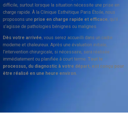
difficile, surtout lorsque la situation nécessite une prise en
charge rapide. À la Clinique Esthétique Paris Étoile, nous
proposons une
prise en charge rapide et efficace
, qu’il
s’agisse de pathologies bénignes ou malignes.
Dès votre arrivée
, vous serez accueilli dans un cadre
moderne et chaleureux. Après une évaluation initiale,
l’intervention chirurgicale, si nécessaire, sera réalisée
immédiatement ou planifiée à court terme.
Tout le
processus, du diagnostic à votre départ, est conçu pour
être réalisé en une heure environ.