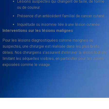
Lésions suspectes qui changent de taille, de forme
ou de couleur.
Présence d’un antécédent familial de cancer cutané.
Inquiétude ou insomnie liée à une lésion cutanée.
Interventions sur les lésions malignes
Pour les lésions diagnostiquées comme malignes ou
suspectes, une chirurgie est réalisée dans les plus brefs
délais. Nos chirurgiens s’assurent d’éliminer la lésion tout en
limitant les séquelles visibles, en particulier pour les zones
exposées comme le visage.