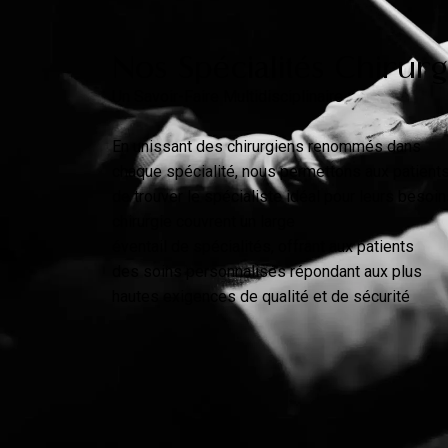
Nos Spécialités Chirurgi
Un Savoir-Faire Multidisciplinaire
En unissant des chirurgiens renommés dans
chaque spécialité, nous permettons aux patient
de trouver le spécialiste idéal pour leurs beso
chirurgie couvrent un large
éventail de spécialités, offrant aux patients
des soins personnalisés répondant aux plus
hautes exigences de qualité et de sécurité