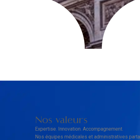
Nos valeurs
Expertise. Innovation. Accompagnement.
Nos équipes médicales et administratives part