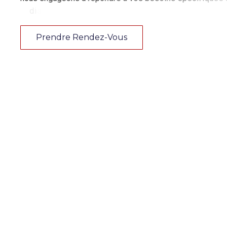
d
i
s
c
r
é
t
i
o
n
e
t
a
t
t
e
n
t
i
o
n
Prendre Rendez-Vous