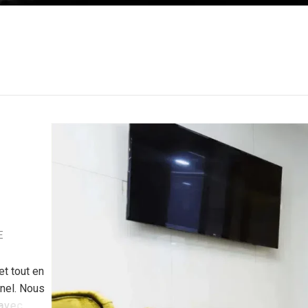
E
e
t
t
o
u
t
e
n
n
e
l
.
N
o
u
s
e
c