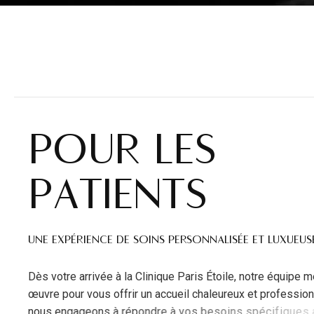
P
O
U
R
L
E
S
P
A
T
I
E
N
T
S
UNE EXPÉRIENCE DE SOINS PERSONNALISÉE ET LUXUEUS
D
è
s
v
o
t
r
e
a
r
r
i
v
é
e
à
l
a
C
l
i
n
i
q
u
e
P
a
r
i
s
É
t
o
i
l
e
,
n
o
t
r
e
é
q
u
i
p
e
m
œ
u
v
r
e
p
o
u
r
v
o
u
s
o
f
f
r
i
r
u
n
a
c
c
u
e
i
l
c
h
a
l
e
u
r
e
u
x
e
t
p
r
o
f
e
s
s
i
o
n
n
o
u
s
e
n
g
a
g
e
o
n
s
à
r
é
p
o
n
d
r
e
à
v
o
s
b
e
s
o
i
n
s
s
p
é
c
i
f
i
q
u
e
s
a
v