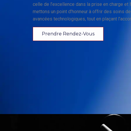
celle de l’excellence dans la prise en charge et 
mettons un point d’honneur à offrir des soins de 
avancées technologiques, tout en plaçant l’acc
Prendre Rendez-Vous