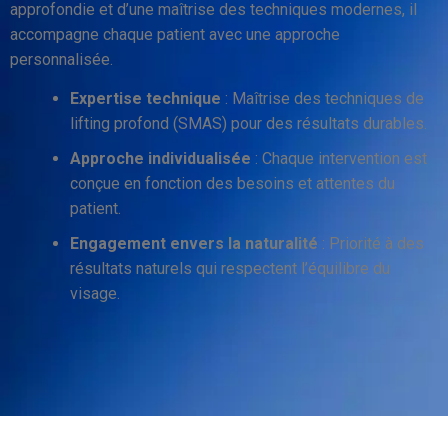
approfondie et d’une maîtrise des techniques modernes, il
accompagne chaque patient avec une approche
personnalisée.
Expertise technique
: Maîtrise des techniques de
lifting profond (SMAS) pour des résultats durables.
Approche individualisée
: Chaque intervention est
conçue en fonction des besoins et attentes du
patient.
Engagement envers la naturalité
: Priorité à des
résultats naturels qui respectent l’équilibre du
visage.