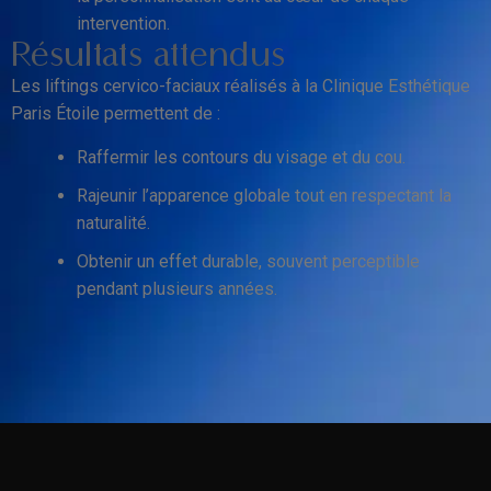
intervention.
Résultats attendus
Les liftings cervico-faciaux réalisés à la Clinique Esthétique
Paris Étoile permettent de :
Raffermir les contours du visage et du cou.
Rajeunir l’apparence globale tout en respectant la
naturalité.
Obtenir un effet durable, souvent perceptible
pendant plusieurs années.