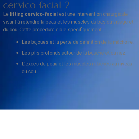
cervico-facial ?
Le
lifting cervico-facial
est une intervention chirurgicale
visant à retendre la peau et les muscles du bas du visage et
du cou. Cette procédure cible spécifiquement :
Les bajoues et la perte de définition de la mâchoire.
Les plis profonds autour de la bouche et du nez.
L’excès de peau et les muscles relâchés au niveau
du cou.