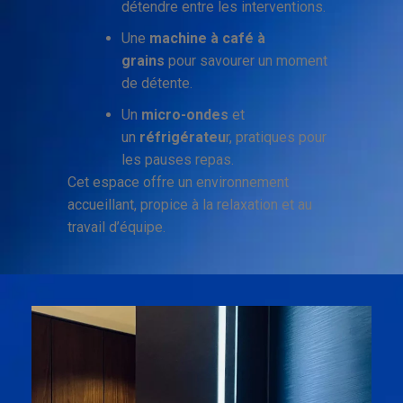
détendre entre les interventions.
Une
machine à café à
grains
pour savourer un moment
de détente.
Un
micro-ondes
et
un
réfrigérateu
r, pratiques pour
les pauses repas.
Cet espace offre un environnement
accueillant, propice à la relaxation et au
travail d’équipe.