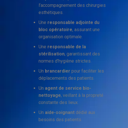
l’accompagnement des chirurgies
esthétiques.
Une
responsable adjointe du
bloc opératoire
, assurant une
organisation optimale.
Une
responsable de la
stérilisation
, garantissant des
normes d’hygiène strictes.
Un
brancardier
pour faciliter les
déplacements des patients.
Un
agent de service bio-
nettoyage
, veillant à la propreté
constante des lieux.
Un
aide-soignant
dédié aux
besoins des patients.